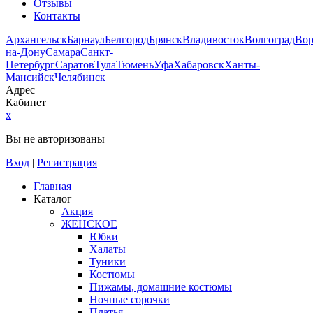
Отзывы
Контакты
Архангельск
Барнаул
Белгород
Брянск
Владивосток
Волгоград
Во
на-Дону
Самара
Санкт-
Петербург
Саратов
Тула
Тюмень
Уфа
Хабаровск
Ханты-
Мансийск
Челябинск
Адрес
Кабинет
x
Вы не авторизованы
Вход
|
Регистрация
Главная
Каталог
Акция
ЖЕНСКОЕ
Юбки
Халаты
Туники
Костюмы
Пижамы, домашние костюмы
Ночные сорочки
Платья