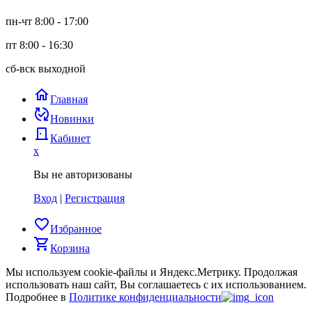
пн-чт 8:00 - 17:00
пт 8:00 - 16:30
сб-вск выходной
home
Главная
published_with_changes
Новинки
door_back
Кабинет
x
Вы не авторизованы
Вход
|
Регистрация
favorite_border
Избранное
shopping_cart
Корзина
Мы используем cookie-файлы и Яндекс.Метрику.
Продолжая
использовать наш сайт, Вы соглашаетесь с их использованием.
Подробнее в
Политике конфиденциальности