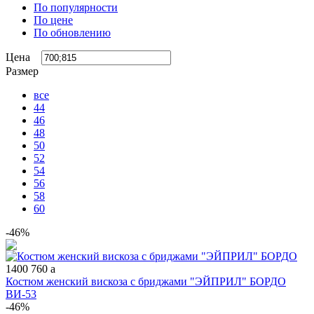
По популярности
По цене
По обновлению
Цена
Размер
все
44
46
48
50
52
54
56
58
60
-46%
1400
760
a
Костюм женский вискоза с бриджами "ЭЙПРИЛ" БОРДО
ВИ-53
-46%