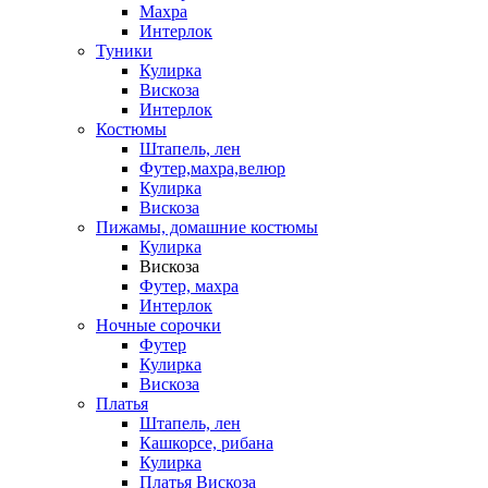
Махра
Интерлок
Туники
Кулирка
Вискоза
Интерлок
Костюмы
Штапель, лен
Футер,махра,велюр
Кулирка
Вискоза
Пижамы, домашние костюмы
Кулирка
Вискоза
Футер, махра
Интерлок
Ночные сорочки
Футер
Кулирка
Вискоза
Платья
Штапель, лен
Кашкорсе, рибана
Кулирка
Платья Вискоза