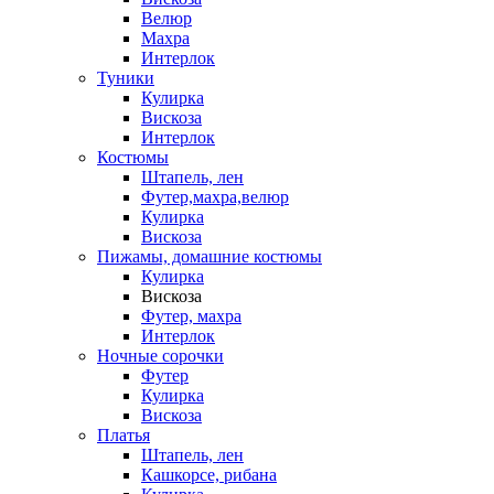
Велюр
Махра
Интерлок
Туники
Кулирка
Вискоза
Интерлок
Костюмы
Штапель, лен
Футер,махра,велюр
Кулирка
Вискоза
Пижамы, домашние костюмы
Кулирка
Вискоза
Футер, махра
Интерлок
Ночные сорочки
Футер
Кулирка
Вискоза
Платья
Штапель, лен
Кашкорсе, рибана