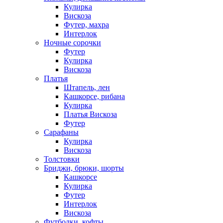
Кулирка
Вискоза
Футер, махра
Интерлок
Ночные сорочки
Футер
Кулирка
Вискоза
Платья
Штапель, лен
Кашкорсе, рибана
Кулирка
Платья Вискоза
Футер
Сарафаны
Кулирка
Вискоза
Толстовки
Бриджи, брюки, шорты
Кашкорсе
Кулирка
Футер
Интерлок
Вискоза
Футболки, кофты