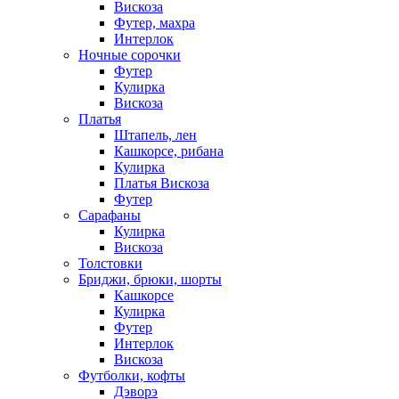
Вискоза
Футер, махра
Интерлок
Ночные сорочки
Футер
Кулирка
Вискоза
Платья
Штапель, лен
Кашкорсе, рибана
Кулирка
Платья Вискоза
Футер
Сарафаны
Кулирка
Вискоза
Толстовки
Бриджи, брюки, шорты
Кашкорсе
Кулирка
Футер
Интерлок
Вискоза
Футболки, кофты
Дэворэ