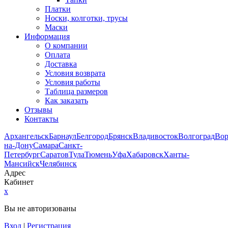
Платки
Носки, колготки, трусы
Маски
Информация
О компании
Оплата
Доставка
Условия возврата
Условия работы
Таблица размеров
Как заказать
Отзывы
Контакты
Архангельск
Барнаул
Белгород
Брянск
Владивосток
Волгоград
Во
на-Дону
Самара
Санкт-
Петербург
Саратов
Тула
Тюмень
Уфа
Хабаровск
Ханты-
Мансийск
Челябинск
Адрес
Кабинет
x
Вы не авторизованы
Вход
|
Регистрация