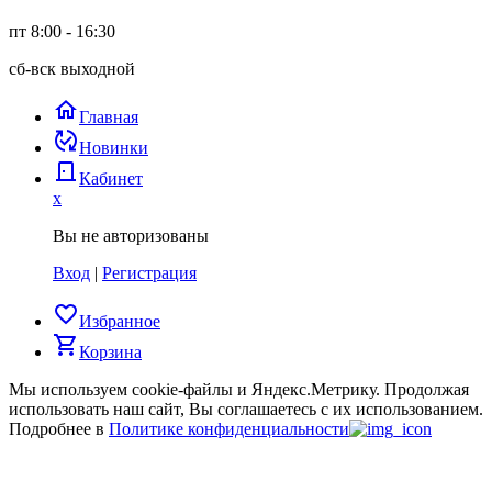
пт 8:00 - 16:30
сб-вск выходной
home
Главная
published_with_changes
Новинки
door_back
Кабинет
x
Вы не авторизованы
Вход
|
Регистрация
favorite_border
Избранное
shopping_cart
Корзина
Мы используем cookie-файлы и Яндекс.Метрику.
Продолжая
использовать наш сайт, Вы соглашаетесь с их использованием.
Подробнее в
Политике конфиденциальности