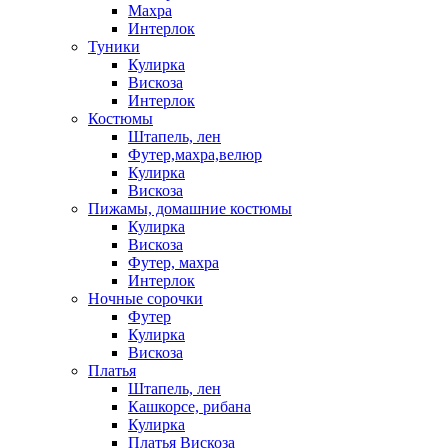
Махра
Интерлок
Туники
Кулирка
Вискоза
Интерлок
Костюмы
Штапель, лен
Футер,махра,велюр
Кулирка
Вискоза
Пижамы, домашние костюмы
Кулирка
Вискоза
Футер, махра
Интерлок
Ночные сорочки
Футер
Кулирка
Вискоза
Платья
Штапель, лен
Кашкорсе, рибана
Кулирка
Платья Вискоза