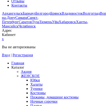
Отзывы
Контакты
Архангельск
Барнаул
Белгород
Брянск
Владивосток
Волгоград
Во
на-Дону
Самара
Санкт-
Петербург
Саратов
Тула
Тюмень
Уфа
Хабаровск
Ханты-
Мансийск
Челябинск
Адрес
Кабинет
x
Вы не авторизованы
Вход
|
Регистрация
Главная
Каталог
Акция
ЖЕНСКОЕ
Юбки
Халаты
Туники
Костюмы
Пижамы, домашние костюмы
Ночные сорочки
Платья