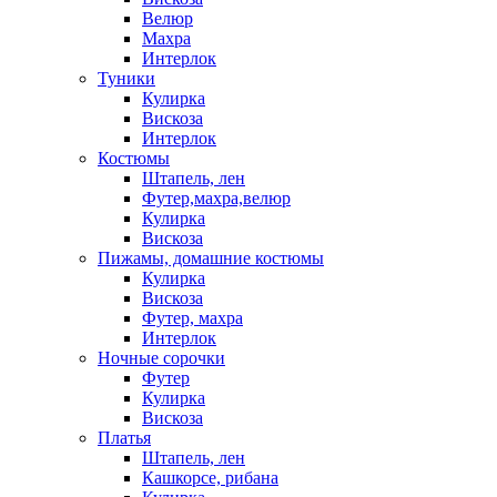
Велюр
Махра
Интерлок
Туники
Кулирка
Вискоза
Интерлок
Костюмы
Штапель, лен
Футер,махра,велюр
Кулирка
Вискоза
Пижамы, домашние костюмы
Кулирка
Вискоза
Футер, махра
Интерлок
Ночные сорочки
Футер
Кулирка
Вискоза
Платья
Штапель, лен
Кашкорсе, рибана