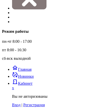
Режим работы
пн-чт 8:00 - 17:00
пт 8:00 - 16:30
сб-вск выходной
home
Главная
published_with_changes
Новинки
door_back
Кабинет
x
Вы не авторизованы
Вход
|
Регистрация