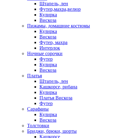
Штапель, лен
Футер,махра,велюр
Кулирка
Вискоза
Пижамы, домашние костюмы
Кулирка
Вискоза
Футер, махра
Интерлок
Ночные сорочки
Футер
Кулирка
Вискоза
Платья
Штапель, лен
Кашкорсе, рибана
Кулирка
Платья Вискоза
Футер
Сарафаны
Кулирка
Вискоза
Толстовки
Бриджи, брюки, шорты
Кашкорсе