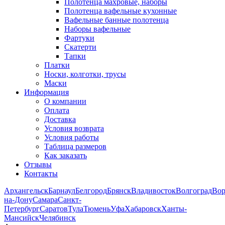
Полотенца махровые, наборы
Полотенца вафельные кухонные
Вафельные банные полотенца
Наборы вафельные
Фартуки
Скатерти
Тапки
Платки
Носки, колготки, трусы
Маски
Информация
О компании
Оплата
Доставка
Условия возврата
Условия работы
Таблица размеров
Как заказать
Отзывы
Контакты
Архангельск
Барнаул
Белгород
Брянск
Владивосток
Волгоград
Во
на-Дону
Самара
Санкт-
Петербург
Саратов
Тула
Тюмень
Уфа
Хабаровск
Ханты-
Мансийск
Челябинск