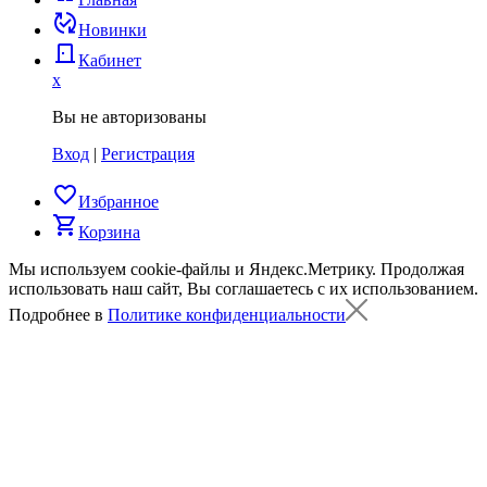
published_with_changes
Новинки
door_back
Кабинет
x
Вы не авторизованы
Вход
|
Регистрация
favorite_border
Избранное
shopping_cart
Корзина
Мы используем cookie-файлы и Яндекс.Метрику.
Продолжая
использовать наш сайт, Вы соглашаетесь с их использованием.
Подробнее в
Политике конфиденциальности