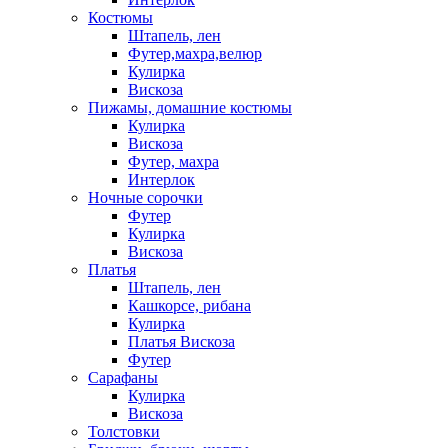
Костюмы
Штапель, лен
Футер,махра,велюр
Кулирка
Вискоза
Пижамы, домашние костюмы
Кулирка
Вискоза
Футер, махра
Интерлок
Ночные сорочки
Футер
Кулирка
Вискоза
Платья
Штапель, лен
Кашкорсе, рибана
Кулирка
Платья Вискоза
Футер
Сарафаны
Кулирка
Вискоза
Толстовки