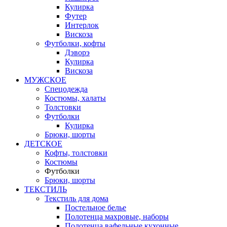
Кулирка
Футер
Интерлок
Вискоза
Футболки, кофты
Дэворэ
Кулирка
Вискоза
МУЖСКОЕ
Спецодежда
Костюмы, халаты
Толстовки
Футболки
Кулирка
Брюки, шорты
ДЕТСКОЕ
Кофты, толстовки
Костюмы
Футболки
Брюки, шорты
ТЕКСТИЛЬ
Текстиль для дома
Постельное белье
Полотенца махровые, наборы
Полотенца вафельные кухонные