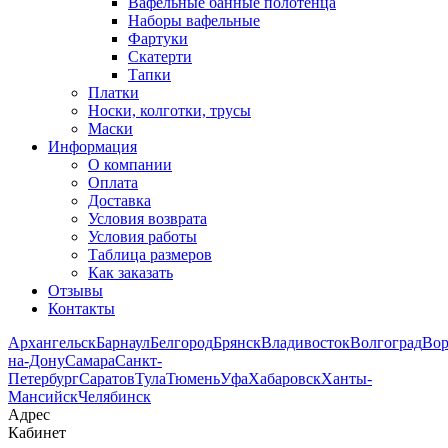
Вафельные банные полотенца
Наборы вафельные
Фартуки
Скатерти
Тапки
Платки
Носки, колготки, трусы
Маски
Информация
О компании
Оплата
Доставка
Условия возврата
Условия работы
Таблица размеров
Как заказать
Отзывы
Контакты
Архангельск
Барнаул
Белгород
Брянск
Владивосток
Волгоград
Во
на-Дону
Самара
Санкт-
Петербург
Саратов
Тула
Тюмень
Уфа
Хабаровск
Ханты-
Мансийск
Челябинск
Адрес
Кабинет