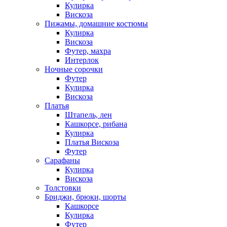
Кулирка
Вискоза
Пижамы, домашние костюмы
Кулирка
Вискоза
Футер, махра
Интерлок
Ночные сорочки
Футер
Кулирка
Вискоза
Платья
Штапель, лен
Кашкорсе, рибана
Кулирка
Платья Вискоза
Футер
Сарафаны
Кулирка
Вискоза
Толстовки
Бриджи, брюки, шорты
Кашкорсе
Кулирка
Футер