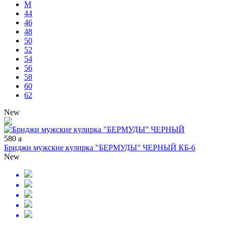
M
44
46
48
50
52
54
56
58
60
62
New
580
a
Бриджи мужские кулирка "БЕРМУДЫ" ЧЕРНЫЙ КБ-6
New