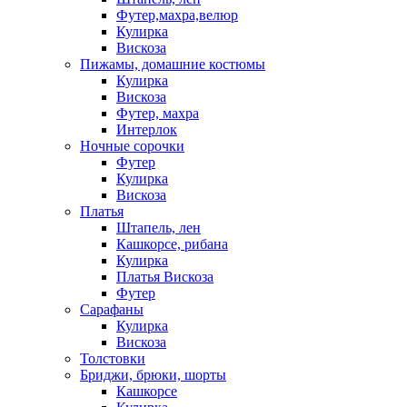
Футер,махра,велюр
Кулирка
Вискоза
Пижамы, домашние костюмы
Кулирка
Вискоза
Футер, махра
Интерлок
Ночные сорочки
Футер
Кулирка
Вискоза
Платья
Штапель, лен
Кашкорсе, рибана
Кулирка
Платья Вискоза
Футер
Сарафаны
Кулирка
Вискоза
Толстовки
Бриджи, брюки, шорты
Кашкорсе