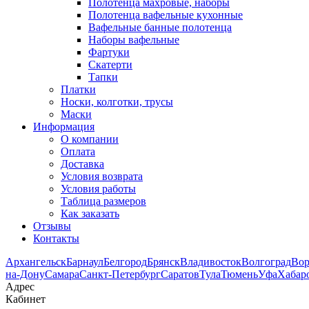
Полотенца махровые, наборы
Полотенца вафельные кухонные
Вафельные банные полотенца
Наборы вафельные
Фартуки
Скатерти
Тапки
Платки
Носки, колготки, трусы
Маски
Информация
О компании
Оплата
Доставка
Условия возврата
Условия работы
Таблица размеров
Как заказать
Отзывы
Контакты
Архангельск
Барнаул
Белгород
Брянск
Владивосток
Волгоград
Во
на-Дону
Самара
Санкт-Петербург
Саратов
Тула
Тюмень
Уфа
Хабар
Адрес
Кабинет