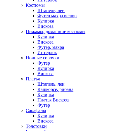
Костюмы
Штапель, лен
Футер,махра,велюр
Кулирка
Вискоза
Пижамы, домашние костюмы
Кулирка
Вискоза
Футер, махра
Интерлок
Ночные сорочки
Футер
Кулирка
Вискоза
Платья
Штапель, лен
Кашкорсе, рибана
Кулирка
Платья Вискоза
Футер
Сарафаны
Кулирка
Вискоза
Толстовки