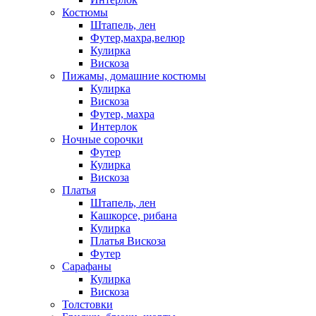
Костюмы
Штапель, лен
Футер,махра,велюр
Кулирка
Вискоза
Пижамы, домашние костюмы
Кулирка
Вискоза
Футер, махра
Интерлок
Ночные сорочки
Футер
Кулирка
Вискоза
Платья
Штапель, лен
Кашкорсе, рибана
Кулирка
Платья Вискоза
Футер
Сарафаны
Кулирка
Вискоза
Толстовки