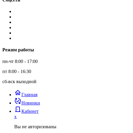
Режим работы
пн-чт 8:00 - 17:00
пт 8:00 - 16:30
сб-вск выходной
home
Главная
published_with_changes
Новинки
door_back
Кабинет
x
Вы не авторизованы