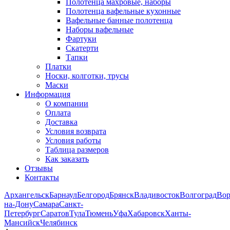
Полотенца махровые, наборы
Полотенца вафельные кухонные
Вафельные банные полотенца
Наборы вафельные
Фартуки
Скатерти
Тапки
Платки
Носки, колготки, трусы
Маски
Информация
О компании
Оплата
Доставка
Условия возврата
Условия работы
Таблица размеров
Как заказать
Отзывы
Контакты
Архангельск
Барнаул
Белгород
Брянск
Владивосток
Волгоград
Во
на-Дону
Самара
Санкт-
Петербург
Саратов
Тула
Тюмень
Уфа
Хабаровск
Ханты-
Мансийск
Челябинск