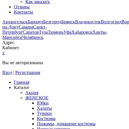
Как заказать
Отзывы
Контакты
Архангельск
Барнаул
Белгород
Брянск
Владивосток
Волгоград
Во
на-Дону
Самара
Санкт-
Петербург
Саратов
Тула
Тюмень
Уфа
Хабаровск
Ханты-
Мансийск
Челябинск
Адрес
Кабинет
x
Вы не авторизованы
Вход
|
Регистрация
Главная
Каталог
Акция
ЖЕНСКОЕ
Юбки
Халаты
Туники
Костюмы
Пижамы, домашние костюмы
Ночные сорочки