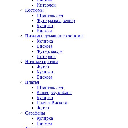
Интерлок
Костюмы
Штапель, лен
Футер,махра,велюр
Кулирка
Вискоза
Пижамы, домашние костюмы
Кулирка
Вискоза
Футер, махра
Интерлок
Ночные сорочки
Футер
Кулирка
Вискоза
Платья
Штапель, лен
Кашкорсе, рибана
Кулирка
Платья Вискоза
Футер
Сарафаны
Кулирка
Вискоза