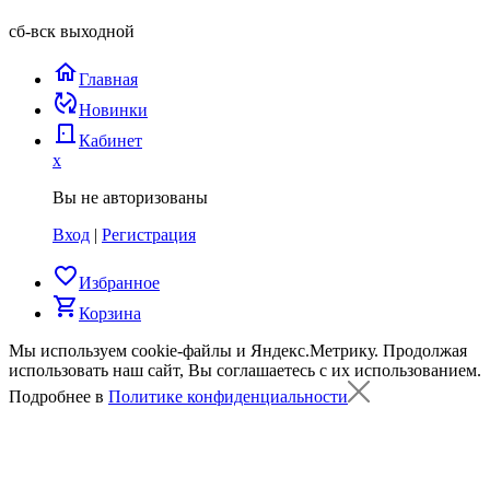
сб-вск выходной
home
Главная
published_with_changes
Новинки
door_back
Кабинет
x
Вы не авторизованы
Вход
|
Регистрация
favorite_border
Избранное
shopping_cart
Корзина
Мы используем cookie-файлы и Яндекс.Метрику.
Продолжая
использовать наш сайт, Вы соглашаетесь с их использованием.
Подробнее в
Политике конфиденциальности