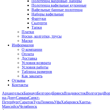
Полотенца махровые, наборы
Полотенца вафельные кухонные
Вафельные банные полотенца
Наборы вафельные
Фартуки
Скатерти
Тапки
Платки
Носки, колготки, трусы
Маски
Информация
О компании
Оплата
Доставка
Условия возврата
Условия работы
Таблица размеров
Как заказать
Отзывы
Контакты
Архангельск
Барнаул
Белгород
Брянск
Владивосток
Волгоград
Во
на-Дону
Самара
Санкт-
Петербург
Саратов
Тула
Тюмень
Уфа
Хабаровск
Ханты-
Мансийск
Челябинск