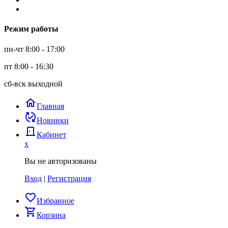
Режим работы
пн-чт 8:00 - 17:00
пт 8:00 - 16:30
сб-вск выходной
home
Главная
published_with_changes
Новинки
door_back
Кабинет
x
Вы не авторизованы
Вход
|
Регистрация
favorite_border
Избранное
shopping_cart
Корзина