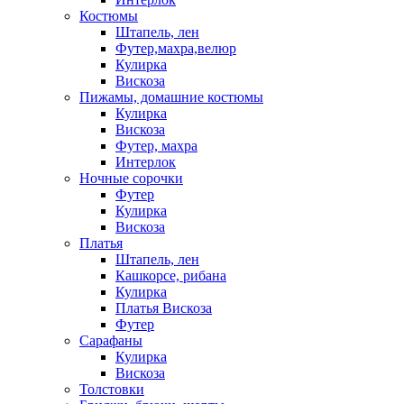
Костюмы
Штапель, лен
Футер,махра,велюр
Кулирка
Вискоза
Пижамы, домашние костюмы
Кулирка
Вискоза
Футер, махра
Интерлок
Ночные сорочки
Футер
Кулирка
Вискоза
Платья
Штапель, лен
Кашкорсе, рибана
Кулирка
Платья Вискоза
Футер
Сарафаны
Кулирка
Вискоза
Толстовки