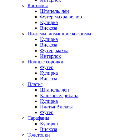
Костюмы
Штапель, лен
Футер,махра,велюр
Кулирка
Вискоза
Пижамы, домашние костюмы
Кулирка
Вискоза
Футер, махра
Интерлок
Ночные сорочки
Футер
Кулирка
Вискоза
Платья
Штапель, лен
Кашкорсе, рибана
Кулирка
Платья Вискоза
Футер
Сарафаны
Кулирка
Вискоза
Толстовки