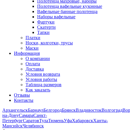
Полотенца махровые, наборы
Полотенца вафельные кухонные
Вафельные банные полотенца
Наборы вафельные
Фартуки
Скатерти
Тапки
Платки
Носки, колготки, трусы
Маски
Информация
О компании
Оплата
Доставка
Условия возврата
Условия работы
Таблица размеров
Как заказать
Отзывы
Контакты
Архангельск
Барнаул
Белгород
Брянск
Владивосток
Волгоград
Во
на-Дону
Самара
Санкт-
Петербург
Саратов
Тула
Тюмень
Уфа
Хабаровск
Ханты-
Мансийск
Челябинск