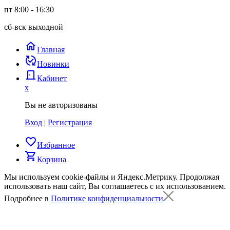
пт 8:00 - 16:30
сб-вск выходной
home
Главная
published_with_changes
Новинки
door_back
Кабинет
x
Вы не авторизованы
Вход
|
Регистрация
favorite_border
Избранное
shopping_cart
Корзина
Мы используем cookie-файлы и Яндекс.Метрику.
Продолжая
использовать наш сайт, Вы соглашаетесь с их использованием.
Подробнее в
Политике конфиденциальности