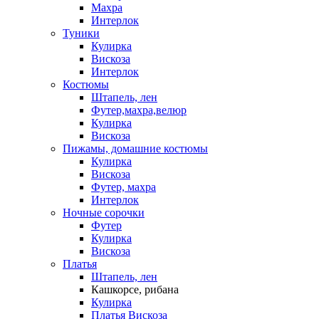
Махра
Интерлок
Туники
Кулирка
Вискоза
Интерлок
Костюмы
Штапель, лен
Футер,махра,велюр
Кулирка
Вискоза
Пижамы, домашние костюмы
Кулирка
Вискоза
Футер, махра
Интерлок
Ночные сорочки
Футер
Кулирка
Вискоза
Платья
Штапель, лен
Кашкорсе, рибана
Кулирка
Платья Вискоза