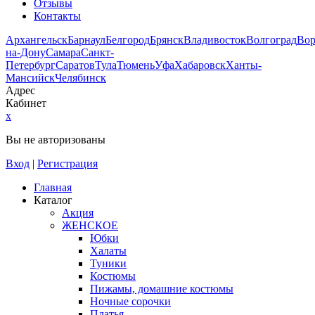
Отзывы
Контакты
Архангельск
Барнаул
Белгород
Брянск
Владивосток
Волгоград
Во
на-Дону
Самара
Санкт-
Петербург
Саратов
Тула
Тюмень
Уфа
Хабаровск
Ханты-
Мансийск
Челябинск
Адрес
Кабинет
x
Вы не авторизованы
Вход
|
Регистрация
Главная
Каталог
Акция
ЖЕНСКОЕ
Юбки
Халаты
Туники
Костюмы
Пижамы, домашние костюмы
Ночные сорочки
Платья