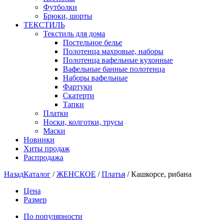
Футболки
Брюки, шорты
ТЕКСТИЛЬ
Текстиль для дома
Постельное белье
Полотенца махровые, наборы
Полотенца вафельные кухонные
Вафельные банные полотенца
Наборы вафельные
Фартуки
Скатерти
Тапки
Платки
Носки, колготки, трусы
Маски
Новинки
Хиты продаж
Распродажа
Назад
Каталог
/
ЖЕНСКОЕ
/
Платья
/
Кашкорсе, рибана
Цена
Размер
По популярности