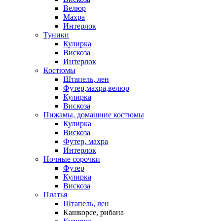
Велюр
Махра
Интерлок
Туники
Кулирка
Вискоза
Интерлок
Костюмы
Штапель, лен
Футер,махра,велюр
Кулирка
Вискоза
Пижамы, домашние костюмы
Кулирка
Вискоза
Футер, махра
Интерлок
Ночные сорочки
Футер
Кулирка
Вискоза
Платья
Штапель, лен
Кашкорсе, рибана