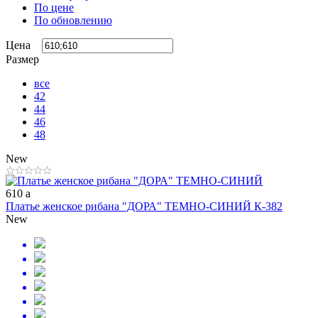
По цене
По обновлению
Цена
Размер
все
42
44
46
48
New
610
a
Платье женское рибана "ДОРА" ТЕМНО-СИНИЙ К-382
New